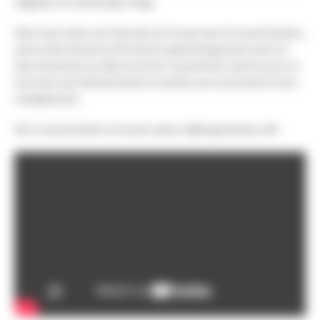
slagplaat voor zijn
Rémige
Trilogy.
Wil je meer weten over deze pick-up? Ga dan naar de
Sunset Paradise-
,
waar je alle technische informatie en geluidsfragmenten vindt om
deze nieuwe pick-up. Maar als je hem nog niet kent, raad ik je aan om
eerst eens naar NeoGeoFanatic te luisteren, een van de beste Franse
metalgitaristen.
Hier is de presentatie van de pick-updoor
@Neogeofanatic
zelf!