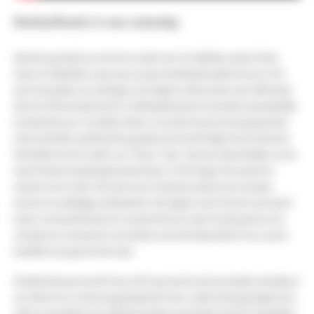
NeoGeoFanatic in een notendop
NeoGeo groeide op met de muziek van Iron Maiden, Judas Priest,
Saxon en Metallica, maar pas op zijn zeventiende pakte hij voor het
eerst een gitaar op. Hij begon vervolgens enthousiast aan zelfstudie.
Zijn YouTube-kanaal werd in 2008 gelanceerd en bevatte aanvankelijk
honderden puur muzikale video's, voordat hij zijn eerste gesproken
instructievideo publiceerde, gewijd aan kunstmatige harmonischen.
Dit leidde tot de creatie
van "Nono's Tips
", dat een opmerkelijk succes
werd binnen de gitaargemeenschap. In 2012 begon hij samen te
werken met
Guitar Part
, eerst als recensent, daarna als schrijver,
docent en veelzijdig medewerker. Vervolgens sloot hij zich aan bij de
teams van
Audiofanzine
en
GuitareXtreme
, waar hij zijn passie voor
schrijven en recenseren voortzette, met een bijzondere focus op de
kwaliteit van geschreven taal.
Parallel daaraan bracht hij in 2015 zijn eerste instrumentale soloalbum
uit,
Welcome to Neocity
, geïnspireerd door cybermetal, gevolgd door
Rétrocompatible
, een synthwave-album gemaakt met het
Flashlight
,