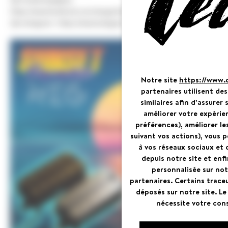
https://www.facebook.com/neogeofanaticguitar/
Zijn Instagram
: https://www.instagram.com/neogeoguitarist/
Notre site
https://www.
partenaires utilisent de
similaires afin d’assure
améliorer votre expérie
préférences), améliorer le
Cookies beheer paneel
suivant vos actions), vous 
à vos réseaux sociaux et 
depuis notre site et enfin
personnalisée sur not
partenaires. Certains trace
déposés sur notre site. Le
nécessite votre con