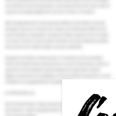
een eerbetoon aan de popcultuur van de jaren 80 en 90. Later werd er
nog een
eenmalig
uitgebracht met het
A Taste of Freedom
.
Met de legendarische Franse groep
ADX
nam hij de albums
Bestial
,
Étranges Visions
en
L'Empire du Crépuscule
. Daarnaast blijft hij solo
instrumentale composities schrijven en delen, waarvan
Into the Light
de meest recente is
. Zijn muziek evolueert met zijn inspiratie, waarbij
elk nummer een unieke uiting is van zijn creativiteit.
Hij geeft ook talloze masterclasses in Frankrijk en de buurlanden.
Sinds 2023 biedt hij een nieuwe lesvorm aan, de
Workshops: Werk en
Spel
, die met een beperkt aantal deelnemers bijzondere nadruk
leggen op precisie en toewijding, en inhoud bieden die gericht is op de
discipline en nauwgezetheid van gitaarspelen.
Je vindt NeoGeo op:
Zijn YouTube-kanaal
: https://www.youtube.com/c/NeoGeofanatic
Zijn website
: https://neogeofanatic.fr/
Zijn Facebookpagina
: