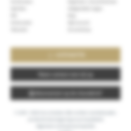
Humbuckers
Registreer u als professional
Hybriden
Veelgestelde vragen
P90
Blog
Stratocaster
Mijn account
Telecaster
De workshop
+33757487778
Neem contact met mij op
Abonnement op de nieuwsbrief
© 2019 - 2026 Cecca Guitars Alle rechten voorbehouden.
Juridische kennisgeving en privacybeleid
Algemene verkoopvoorwaarden