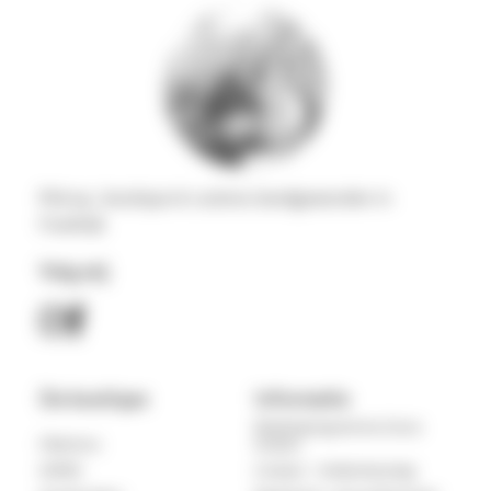
Pick-up , boutique & custom, handgewonden in
Frankrijk
Volg mij
De boutique
Informatie
Klantenprogramma Cecca
Filtertron
Guitars
HSP90
Contact – Ondersteuning