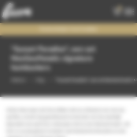
0
Productietijd: 6 tot 8 weken
“Sunset Paradise”, een set
NeoGeoFanatic signature
humbuckers
Welkom
Blog
“Sunset Paradise”, een set NeoGeoFanatic 
Achter deze naam, die Terry Gilliam niet zou afzweren voor een van
zijn films, schuilt mijn gloednieuwe humbucker-set. Een werkelijk
bijzondere set, want hij is ontworpen mét en óver
NeoGeoFanatic
, die
hem nu op zijn gitaren monteert: zijn fantastische
Boissières
en een