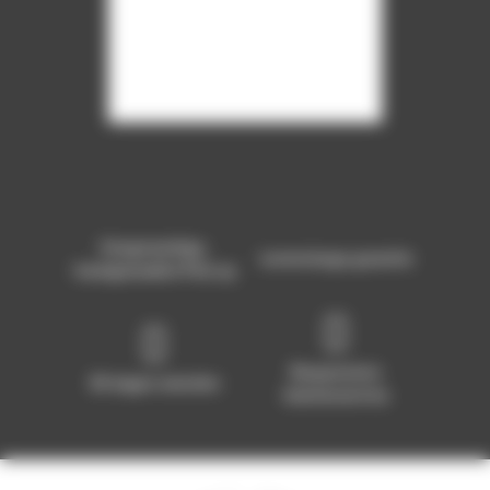
Hoogwaardige,
Levenslange garantie
handgemaakte Pick-up
Responsieve
30 dagen omruilen
klantenservice