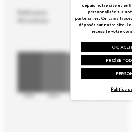
depuis notre site et enfin
personnalisée sur not
Perfil sonoro
partenaires. Certains trace
Micro pescoço
déposés sur notre site. Le
nécessite votre con
OK, ACEI
PROÍBE TOD
PERSON
Política d
Baixo
Meios
Agudo
Poder